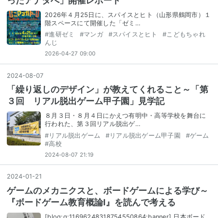
ったアナタへ」開催レポート
2026年４月25日に、スパイスとヒト（山形県鶴岡市）１
階スペースにて開催した「ゼミ…
#
進研ゼミ
#
マンガ
#
スパイスとヒト
#
こどもちゃれ
んじ
2026-04-27 09:00
2024
-
08
-
07
「繰り返しのデザイン」が教えてくれること～「第
３回 リアル脱出ゲーム甲子園」見学記
８月３日・８月４日にかえつ有明中・高等学校を舞台に
行われた、第３回リアル脱出ゲ…
#
リアル脱出ゲーム
#
リアル脱出ゲーム甲子園
#
ゲーム
#
高校
2024-08-07 21:19
2024
-
01
-
21
ゲームのメカニクスと、ボードゲームによる学び～
『ボードゲーム教育概論Ⅰ』を読んで考える
[blog:g:11696248318754550864:banner] 日本ボード