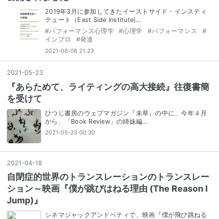
2019年3月に参加してきたイーストサイド・インスティ
テュート（East Side Institute)…
#
パフォーマンス心理学
#
心理学
#
パフォーマンス
#
インプロ
#
発達
2021-06-08 21:23
2021
-
05
-
23
『あらためて、ライティングの高大接続』往復書簡
を受けて
ひつじ書房のウェブマガジン『未草』の中に、今年４月
から、「Book Review」の姉妹編…
2021-05-23 00:30
2021
-
04
-
18
自閉症的世界のトランスレーションのトランスレー
ション～映画『僕が跳びはねる理由 (The Reason I
Jump)』
シネマジャックアンドベティで、映画『僕が飛び跳ねる