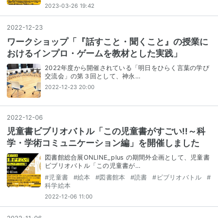
2023-03-26 19:42
2022
-
12
-
23
ワークショップ「『話すこと・聞くこと』の授業に
おけるインプロ・ゲームを教材とした実践」
2022年度から開催されている「明日をひらく言葉の学び
交流会」の第３回として、神永…
2022-12-23 20:00
2022
-
12
-
06
児童書ビブリオバトル「この児童書がすごい!!～科
学・学術コミュニケーション編」を開催しました
図書館総合展ONLINE_plus の期間外企画として、児童書
ビブリオバトル「この児童書が…
#
児童書
#
絵本
#
図書館本
#
読書
#
ビブリオバトル
#
科学絵本
2022-12-06 11:00