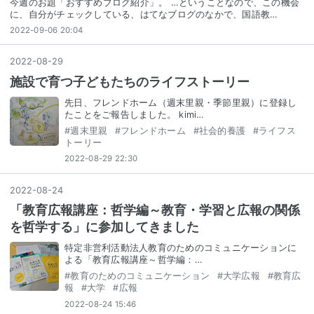
今週のお題「おすすめブログ紹介」。 …ということなので、この機会
に、自分がチェックしている、はてなブログのなかで、国語教…
2022-09-06 20:04
2022
-
08
-
29
施設で育つ子どもたちのライフストーリー
先日、フレンドホーム（週末里親・季節里親）に登録し
たことをご報告しました。 kimi…
#
週末里親
#
フレンドホーム
#
社会的養護
#
ライフス
トーリー
2022-08-29 22:30
2022
-
08
-
24
「教育広報講座：哲学編～教育・学習と広報の関係
を哲学する」に参加してきました
特定非営利活動法人教育のためのコミュニケーションに
よる「教育広報講座～哲学編：…
#
教育のためのコミュニケーション
#
大学広報
#
教育広
報
#
大学
#
広報
2022-08-24 15:46