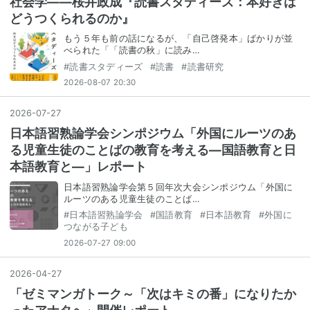
社会学――桜井政成『読書スタディーズ：本好きは
どうつくられるのか』
もう５年も前の話になるが、「自己啓発本」ばかりが並
べられた「「読書の秋」に読み…
#
読書スタディーズ
#
読書
#
読書研究
2026-08-07 20:30
2026
-
07
-
27
日本語習熟論学会シンポジウム「外国にルーツのあ
る児童生徒のことばの教育を考える―国語教育と日
本語教育と―」レポート
日本語習熟論学会第５回年次大会シンポジウム「外国に
ルーツのある児童生徒のことば…
#
日本語習熟論学会
#
国語教育
#
日本語教育
#
外国に
つながる子ども
2026-07-27 09:00
2026
-
04
-
27
「ゼミマンガトーク～「次はキミの番」になりたか