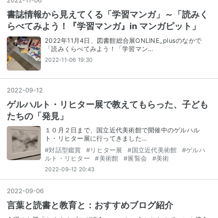
2022
-
11
-
06
書誌情報から見えてくる「学習マンガ」～「読みく
らべてみよう！『学習マンガ』in マンガピット」
2022年11月4日、図書館総合展ONLINE_plusのなかで
「読みくらべてみよう！「学習マン…
2022-11-06 19:30
2022
-
09
-
12
ゲルハルト・リヒター展で教えてもらった、子ども
たちの「発見」
１０月２日まで、国立近代美術館で開催中のゲルハル
ト・リヒター展に行ってきました…
#
対話型鑑賞
#
リヒター展
#
国立近代美術館
#
ゲルハ
ルト・リヒター
#
美術館
#
展覧会
#
美術
2022-09-12 20:43
2022
-
09
-
06
言葉と読書と教育と：おすすめブログ紹介