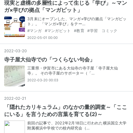
現実と虚構の多層性によって生じる「学び」～マン
ガ×学びの拠点「マンガピット」
3月末にオープンした、マンガ×学びの拠点「マンガピッ
ト」。 「マンガ×学び」をテー…
#
マンガ
#
マンガピット
#
教育
#
学習 コミック
2022-05-01 00:00
2022
-
03
-
20
寺子屋大仙寺での「つくらない句会」
三重県・伊賀市にある大仙寺の寺子屋「寺子屋大仙
寺」。 その寺子屋のサポーター（「…
2022-03-20 00:03
2022
-
02
-
21
「隠れたカリキュラム」のなかの量的調査～「ここ
にいる」を言うための言葉を育てる(2)～
前回の記事で、2022年2月18日に行われた横浜国立大学
附属横浜中学校での校内研究会（…