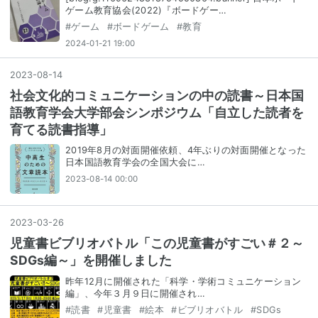
ゲーム教育協会(2022)『ボードゲー…
#
ゲーム
#
ボードゲーム
#
教育
2024-01-21 19:00
2023
-
08
-
14
社会文化的コミュニケーションの中の読書～日本国
語教育学会大学部会シンポジウム「自立した読者を
育てる読書指導」
2019年8月の対面開催依頼、4年ぶりの対面開催となった
日本国語教育学会の全国大会に…
2023-08-14 00:00
2023
-
03
-
26
児童書ビブリオバトル「この児童書がすごい＃２～
SDGs編～」を開催しました
昨年12月に開催された「科学・学術コミュニケーション
編」、今年３月９日に開催され…
#
読書
#
児童書
#
絵本
#
ビブリオバトル
#
SDGs