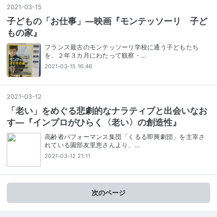
2021
-
03
-
15
子どもの「お仕事」―映画『モンテッソーリ 子ど
もの家』
フランス最古のモンテッソーリ学校に通う子どもたち
を、２年３カ月にわたって観察・…
2021-03-15 16:46
2021
-
03
-
12
「老い」をめぐる悲劇的なナラティブと出会いなお
す―『インプロがひらく〈老い〉の創造性』
高齢者パフォーマンス集団「くるる即興劇団」を主宰さ
れている園部友里恵さんより、…
2021-03-12 21:11
次のページ