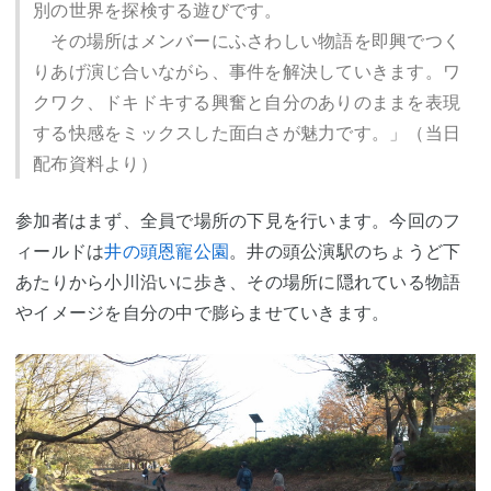
別の世界を探検する遊びです。
その場所はメンバーにふさわしい物語を即興でつく
りあげ演じ合いながら、事件を解決していきます。ワ
クワク、ドキドキする興奮と自分のありのままを表現
する快感をミックスした面白さが魅力です。」（当日
配布資料より）
参加者はまず、全員で場所の下見を行います。今回のフ
ィールドは
井の頭恩寵公園
。井の頭公演駅のちょうど下
あたりから小川沿いに歩き、その場所に隠れている物語
やイメージを自分の中で膨らませていきます。